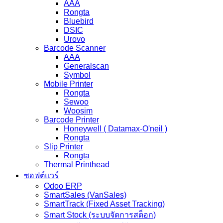
AAA
Rongta
Bluebird
DSIC
Urovo
Barcode Scanner
AAA
Generalscan
Symbol
Mobile Printer
Rongta
Sewoo
Woosim
Barcode Printer
Honeywell ( Datamax-O'neil )
Rongta
Slip Printer
Rongta
Thermal Printhead
ซอฟต์แวร์
Odoo ERP
SmartSales (VanSales)
SmartTrack (Fixed Asset Tracking)
Smart Stock (ระบบจัดการสต็อก)