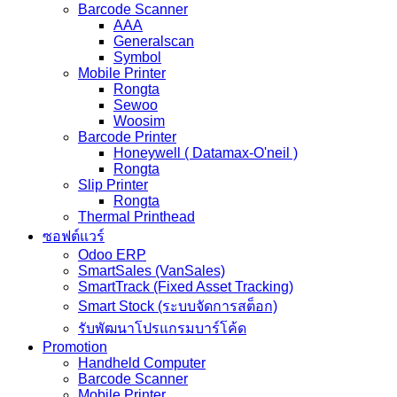
Barcode Scanner
AAA
Generalscan
Symbol
Mobile Printer
Rongta
Sewoo
Woosim
Barcode Printer
Honeywell ( Datamax-O'neil )
Rongta
Slip Printer
Rongta
Thermal Printhead
ซอฟต์แวร์
Odoo ERP
SmartSales (VanSales)
SmartTrack (Fixed Asset Tracking)
Smart Stock (ระบบจัดการสต็อก)
รับพัฒนาโปรแกรมบาร์โค้ด
Promotion
Handheld Computer
Barcode Scanner
Mobile Printer