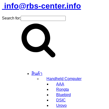
info@rbs-center.info
Search for:
สินค้า
Handheld Computer
AAA
Rongta
Bluebird
DSIC
Urovo